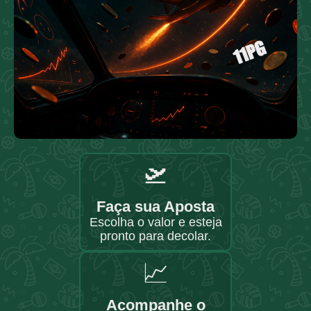
🛫
Faça sua Aposta
Escolha o valor e esteja
pronto para decolar.
📈
Acompanhe o