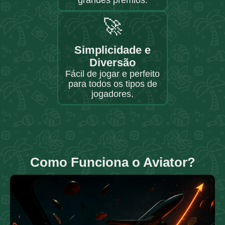
🚀
Simplicidade e
Diversão
Fácil de jogar e perfeito
para todos os tipos de
jogadores.
Como Funciona o Aviator?