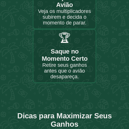
Avião
Veja os multiplicadores
subirem e decida o
momento de parar.
🏆
Saque no
Momento Certo
Retire seus ganhos
antes que o avião
desapareça.
Dicas para Maximizar Seus
Ganhos