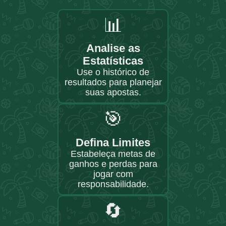
📊
Analise as
Estatísticas
Use o histórico de
resultados para planejar
suas apostas.
🎯
Defina Limites
Estabeleça metas de
ganhos e perdas para
jogar com
responsabilidade.
🔄