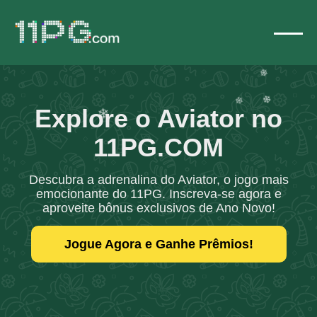
❄
❄
❄
❄
❄
❄
Explore o Aviator no
❄
❄
❄
11PG.COM
Descubra a adrenalina do Aviator, o jogo mais
emocionante do 11PG. Inscreva-se agora e
aproveite bônus exclusivos de Ano Novo!
Jogue Agora e Ganhe Prêmios!