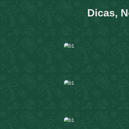
Dicas, 