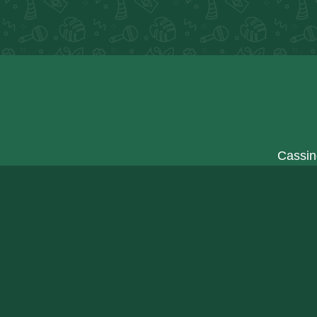
Cassin