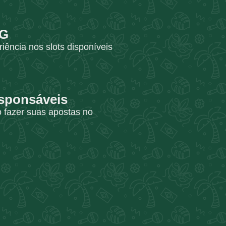
PG
ência nos slots disponíveis
sponsáveis
o fazer suas apostas no