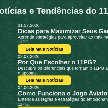
Notícias e Tendências do 
31.07.2026
Dicas para Maximizar Seus G
Aprenda estratégias para aproveitar ao máxim
11PG.
Leia Mais Notícias
03.07.2026
Por Que Escolher o 11PG?
Descubra os diferenciais que tornam o 11PG a
e apostas.
Leia Mais Notícias
04.06.2026
Como Funciona o Jogo Aviato
Entenda as regras e estratégias do emocionant
11PG.